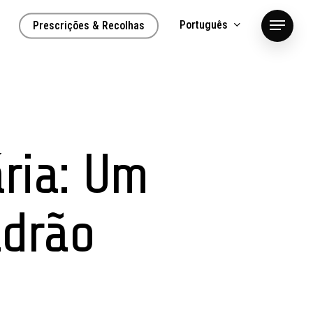
Português
Prescrições & Recolhas
Menu
ria: Um
adrão