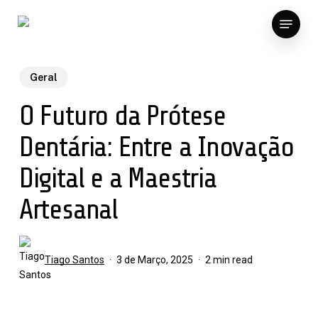
Skip
Menu
to
main
content
Geral
O Futuro da Prótese
Dentária: Entre a Inovação
Digital e a Maestria
Artesanal
Tiago Santos
3 de Março, 2025
2 min read