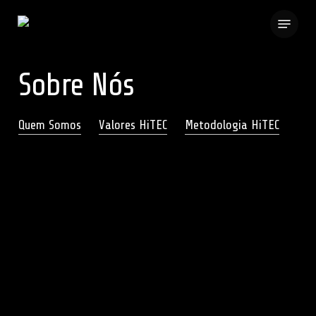
Skip
Menu
to
main
content
Sobre Nós
Quem Somos
Valores HiTEC
Metodologia HiTEC